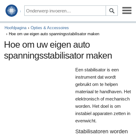
Onderhoud & Reparatie
Hoofdpagina
Opties & Accessoires
Hoe om uw eigen auto spanningsstabilisator maken
Rijden & Veiligheid
Hoe om uw eigen auto
spanningsstabilisator maken
Opties & Accessoires
Auto financiering & Verzekering
Een stabilisator is een
instrument dat wordt
Kopen & Verkopen
gebruikt om te helpen
materiaal te handhaven. Het
Kunst & Entertainment
elektronisch of mechanisch
worden. Het doel is om
Games
instabiel apparaten zetten in
Activiteiten & Verleden
evenwicht.
Stabilisatoren worden
Ambachten