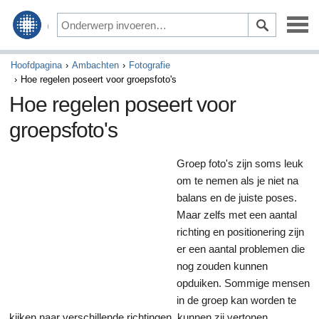
Onderhoud & Reparatie
Hoofdpagina
Ambachten
Fotografie
Hoe regelen poseert voor groepsfoto's
Rijden & Veiligheid
Hoe regelen poseert voor
groepsfoto's
Opties & Accessoires
Auto financiering & Verzekering
Groep foto's zijn soms leuk
om te nemen als je niet na
Kopen & Verkopen
balans en de juiste poses.
Maar zelfs met een aantal
Kunst & Entertainment
richting en positionering zijn
er een aantal problemen die
Games
nog zouden kunnen
Activiteiten & Verleden
opduiken. Sommige mensen
in de groep kan worden te
Ambachten
kijken naar verschillende richtingen, kunnen zij vertonen